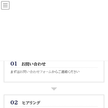
コ
ナ
ン
ビ
テ
ゲ
ン
ー
ツ
シ
へ
ョ
ス
ン
キ
に
ご契約の流れ
ッ
移
プ
動
HOME
事業内容
ご契約の流れ
０１
お問い合わせ
まずは
お問い合わせフォーム
からご連絡ください
０２
ヒアリング