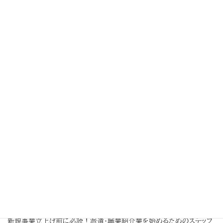
採用成功のカギは「雇用契約書」にあり！2024年4月法改正への対応
と業務効率化の秘訣
2025年8月26日
派遣・職業紹介業
派遣事業
お知らせ
【速報】派遣労働者の同一労働同一賃金 ― 労使協定方式の賃金水準
（令和8年度）局長通達
2025年8月13日
助成金
お知らせ
2025年10月の最低賃金改定額【確定版】｜月給者の確認方法と助成
金活用法
2025年8月12日
お知らせ
夏季休業のお知らせ
2025年4月18日
派遣事業
派遣・職業紹介業
お知らせ
【派遣業編】許可取得の「落とし穴」5選｜申請でつまずかないためのチ
ェックポイント！
2025年3月31日
派遣・職業紹介業
お知らせ
新規事業立上げ前に必読！派遣・職業紹介業を始めるためのステップ